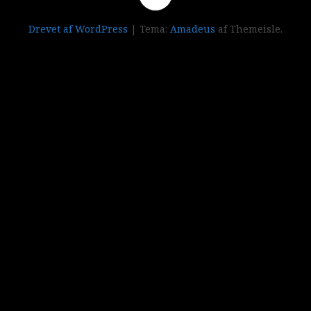
Drevet af WordPress
|
Tema:
Amadeus
af Themeisle.